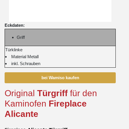
Eckdaten:
Griff
Türklinke
Material Metall
inkl. Schrauben
bei Wamiso kaufen
Original
Türgriff
für den
Kaminofen
Fireplace
Alicante