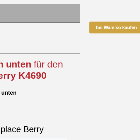
bei Wamiso kaufen
in
unten
für den
erry
K4690
n
unten
eplace Berry