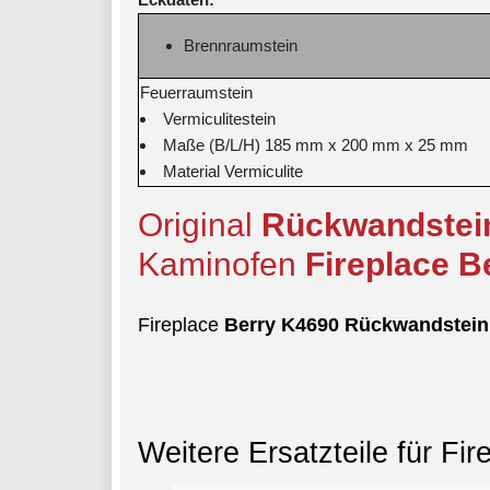
Brennraumstein
Feuerraumstein
Vermiculitestein
Maße (B/L/H) 185 mm x 200 mm x 25 mm
Material Vermiculite
Original
Rückwandste
Kaminofen
Fireplace
B
Fireplace
Berry
K4690
Rückwandstei
Weitere Ersatzteile für Fir