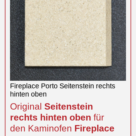
Fireplace Porto Seitenstein rechts
hinten oben
Original
Seitenstein
rechts
hinten
oben
für
den Kaminofen
Fireplace