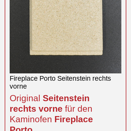
Fireplace Porto Seitenstein rechts
vorne
Original
Seitenstein
rechts
vorne
für den
Kaminofen
Fireplace
Porto