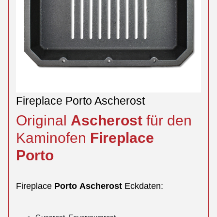
Fireplace Porto Ascherost
Original
Ascherost
für den
Kaminofen
Fireplace
Porto
Fireplace
Porto
Ascherost
Eckdaten: