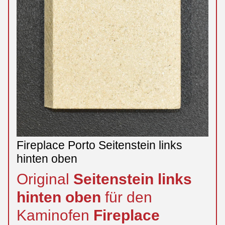
Fireplace Porto Seitenstein links
hinten oben
Original
Seitenstein
links
hinten
oben
für den
Kaminofen
Fireplace