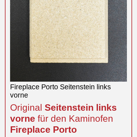
Fireplace Porto Seitenstein links
vorne
Original
Seitenstein
links
vorne
für den Kaminofen
Fireplace
Porto