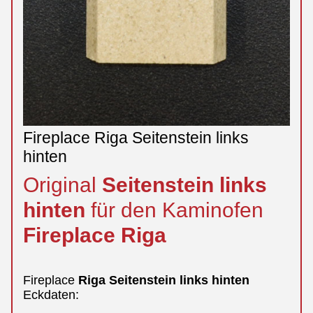
Fireplace Riga Seitenstein links
hinten
Original
Seitenstein
links
hinten
für den Kaminofen
Fireplace
Riga
Fireplace
Riga
Seitenstein
links
hinten
Eckdaten: