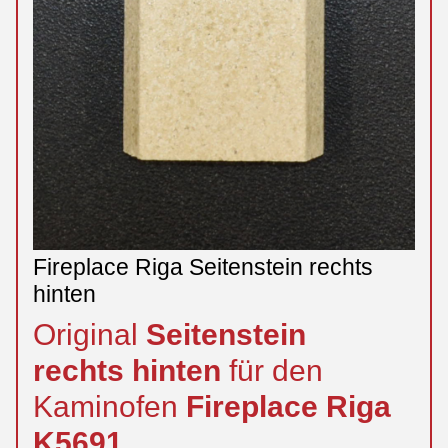
Fireplace Riga Seitenstein rechts
hinten
Original
Seitenstein
rechts
hinten
für den
Kaminofen
Fireplace
Riga
K5691