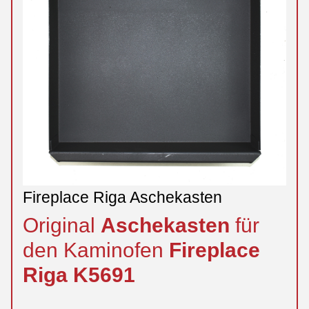
Fireplace Riga Aschekasten
Original
Aschekasten
für
den Kaminofen
Fireplace
Riga
K5691