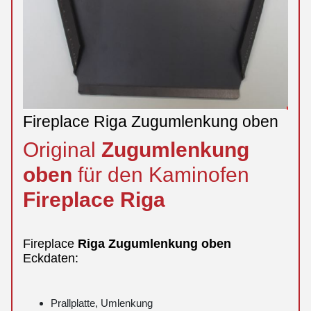
Fireplace Riga Zugumlenkung oben
Original
Zugumlenkung
oben
für den Kaminofen
Fireplace
Riga
Fireplace
Riga
Zugumlenkung
oben
Eckdaten:
Prallplatte, Umlenkung